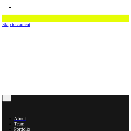
Skip to content
About
Team
Portfolio
Services
Contact
© 2016-2023
Colabrio
. All rights reserved |
Purchase
Security
|
Privacy & Cookie Policy
|
Terms of Service
About
Team
Portfolio