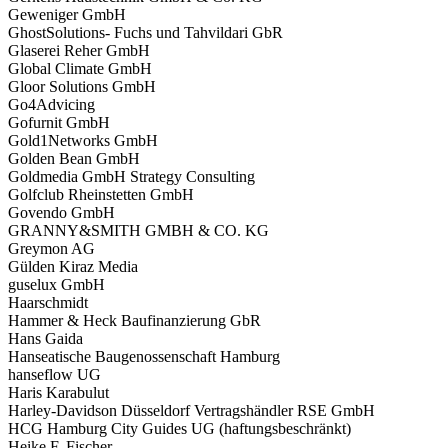
Geweniger GmbH
GhostSolutions- Fuchs und Tahvildari GbR
Glaserei Reher GmbH
Global Climate GmbH
Gloor Solutions GmbH
Go4Advicing
Gofurnit GmbH
Gold1Networks GmbH
Golden Bean GmbH
Goldmedia GmbH Strategy Consulting
Golfclub Rheinstetten GmbH
Govendo GmbH
GRANNY&SMITH GMBH & CO. KG
Greymon AG
Gülden Kiraz Media
guselux GmbH
Haarschmidt
Hammer & Heck Baufinanzierung GbR
Hans Gaida
Hanseatische Baugenossenschaft Hamburg
hanseflow UG
Haris Karabulut
Harley-Davidson Düsseldorf Vertragshändler RSE GmbH
HCG Hamburg City Guides UG (haftungsbeschränkt)
Heike F. Fischer