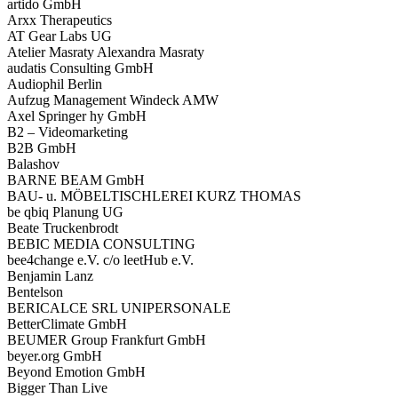
artido GmbH
Arxx Therapeutics
AT Gear Labs UG
Atelier Masraty Alexandra Masraty
audatis Consulting GmbH
Audiophil Berlin
Aufzug Management Windeck AMW
Axel Springer hy GmbH
B2 – Videomarketing
B2B GmbH
Balashov
BARNE BEAM GmbH
BAU- u. MÖBELTISCHLEREI KURZ THOMAS
be qbiq Planung UG
Beate Truckenbrodt
BEBIC MEDIA CONSULTING
bee4change e.V. c/o leetHub e.V.
Benjamin Lanz
Bentelson
BERICALCE SRL UNIPERSONALE
BetterClimate GmbH
BEUMER Group Frankfurt GmbH
beyer.org GmbH
Beyond Emotion GmbH
Bigger Than Live