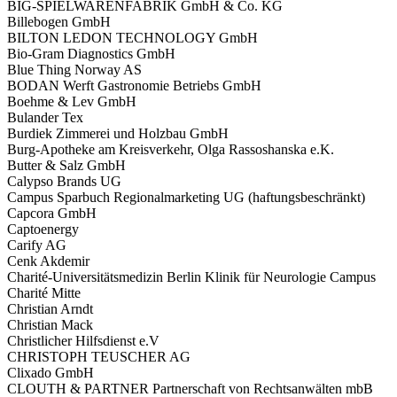
BIG-SPIELWARENFABRIK GmbH & Co. KG
Billebogen GmbH
BILTON LEDON TECHNOLOGY GmbH
Bio-Gram Diagnostics GmbH
Blue Thing Norway AS
BODAN Werft Gastronomie Betriebs GmbH
Boehme & Lev GmbH
Bulander Tex
Burdiek Zimmerei und Holzbau GmbH
Burg-Apotheke am Kreisverkehr, Olga Rassoshanska e.K.
Butter & Salz GmbH
Calypso Brands UG
Campus Sparbuch Regionalmarketing UG (haftungsbeschränkt)
Capcora GmbH
Captoenergy
Carify AG
Cenk Akdemir
Charité-Universitätsmedizin Berlin Klinik für Neurologie Campus
Charité Mitte
Christian Arndt
Christian Mack
Christlicher Hilfsdienst e.V
CHRISTOPH TEUSCHER AG
Clixado GmbH
CLOUTH & PARTNER Partnerschaft von Rechtsanwälten mbB