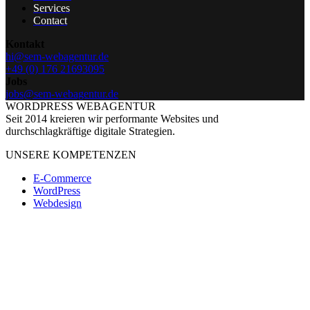
Services
Contact
Kontakt
hi@sem-webagentur.de
+49 (0) 176 21693095
Jobs
jobs@sem-webagentur.de
WORDPRESS WEBAGENTUR
S
e
i
t
2
0
1
4
k
r
e
i
e
r
e
n
w
i
r
p
e
r
f
o
r
m
a
n
t
e
W
e
b
s
i
t
e
s
u
n
d
d
u
r
c
h
s
c
h
l
a
g
k
r
ä
f
t
i
g
e
d
i
g
i
t
a
l
e
S
t
r
a
t
e
g
i
e
n
.
UNSERE KOMPETENZEN
E-Commerce
WordPress
Webdesign