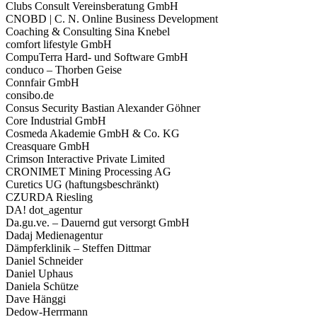
Clubs Consult Vereinsberatung GmbH
CNOBD | C. N. Online Business Development
Coaching & Consulting Sina Knebel
comfort lifestyle GmbH
CompuTerra Hard- und Software GmbH
conduco – Thorben Geise
Connfair GmbH
consibo.de
Consus Security Bastian Alexander Göhner
Core Industrial GmbH
Cosmeda Akademie GmbH & Co. KG
Creasquare GmbH
Crimson Interactive Private Limited
CRONIMET Mining Processing AG
Curetics UG (haftungsbeschränkt)
CZURDA Riesling
DA! dot_agentur
Da.gu.ve. – Dauernd gut versorgt GmbH
Dadaj Medienagentur
Dämpferklinik – Steffen Dittmar
Daniel Schneider
Daniel Uphaus
Daniela Schütze
Dave Hänggi
Dedow-Herrmann