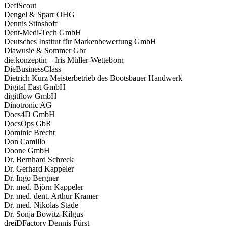
DefiScout
Dengel & Sparr OHG
Dennis Stinshoff
Dent-Medi-Tech GmbH
Deutsches Institut für Markenbewertung GmbH
Diawusie & Sommer Gbr
die.konzeptin – Iris Müller-Wetteborn
DieBusinessClass
Dietrich Kurz Meisterbetrieb des Bootsbauer Handwerk
Digital East GmbH
digitflow GmbH
Dinotronic AG
Docs4D GmbH
DocsOps GbR
Dominic Brecht
Don Camillo
Doone GmbH
Dr. Bernhard Schreck
Dr. Gerhard Kappeler
Dr. Ingo Bergner
Dr. med. Björn Kappeler
Dr. med. dent. Arthur Kramer
Dr. med. Nikolas Stade
Dr. Sonja Bowitz-Kilgus
dreiDFactory Dennis Fürst