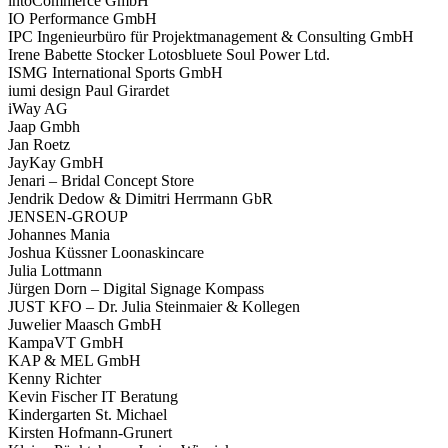
intoCommerce GmbH
IO Performance GmbH
IPC Ingenieurbüro für Projektmanagement & Consulting GmbH
Irene Babette Stocker Lotosbluete Soul Power Ltd.
ISMG International Sports GmbH
iumi design Paul Girardet
iWay AG
Jaap Gmbh
Jan Roetz
JayKay GmbH
Jenari – Bridal Concept Store
Jendrik Dedow & Dimitri Herrmann GbR
JENSEN-GROUP
Johannes Mania
Joshua Küssner Loonaskincare
Julia Lottmann
Jürgen Dorn – Digital Signage Kompass
JUST KFO – Dr. Julia Steinmaier & Kollegen
Juwelier Maasch GmbH
KampaVT GmbH
KAP & MEL GmbH
Kenny Richter
Kevin Fischer IT Beratung
Anfrage
Kindergarten St. Michael
Kirsten Hofmann-Grunert