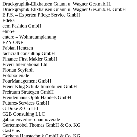
Druckgraphik-Elixhausen Gnann u. Wagner Ges.m.b.H.
Druckgraphik-Elixhausen Gnann u. Wagner Ges.m.b.H. GmbH
E.P.S. – Experten Pflege Service GmbH
Edeka
eem Fashion GmbH
elmo+
entero – Wohnraumplanung
EZY ONE
Fabian Hentzen
fachcraft consulting GmbH
Finance First Makler GmbH
Fiverr International Ltd.
Florian Seyfarth
Fotoboden.de
FourManagement GmbH
Freier Klug Schulz Immobilien GmbH
Freiraum Strategen GmbH
Freudenhaus Optik Handels GmbH
Futures-Services GmbH
G Duke & Co Ltd
G2B Consulting LLC
gabionenvertrieb-hannover.de
Gartenmöbel Thomas GmbH & Co. KG
GastEins
Gerkens Haustechnik GmbH & Co. KG