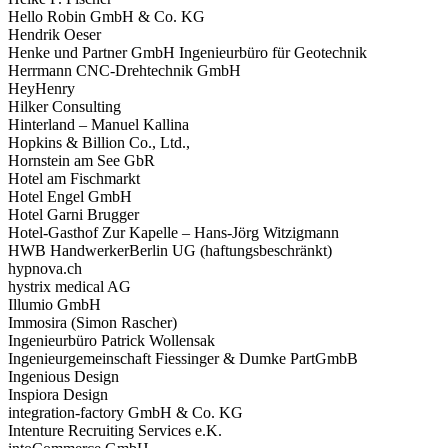
Hello Robin GmbH & Co. KG
Hendrik Oeser
Henke und Partner GmbH Ingenieurbüro für Geotechnik
Herrmann CNC-Drehtechnik GmbH
HeyHenry
Hilker Consulting
Hinterland – Manuel Kallina
Hopkins & Billion Co., Ltd.,
Hornstein am See GbR
Hotel am Fischmarkt
Hotel Engel GmbH
Hotel Garni Brugger
Hotel-Gasthof Zur Kapelle – Hans-Jörg Witzigmann
HWB HandwerkerBerlin UG (haftungsbeschränkt)
hypnova.ch
hystrix medical AG
Illumio GmbH
Immosira (Simon Rascher)
Ingenieurbüro Patrick Wollensak
Ingenieurgemeinschaft Fiessinger & Dumke PartGmbB
Ingenious Design
Inspiora Design
integration-factory GmbH & Co. KG
Intenture Recruiting Services e.K.