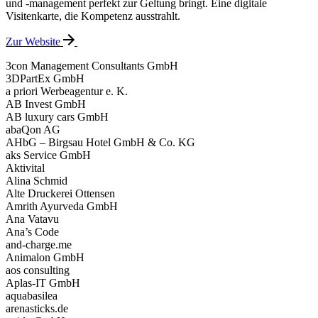
und -management perfekt zur Geltung bringt. Eine digitale
Visitenkarte, die Kompetenz ausstrahlt.
Zur Website
3con Management Consultants GmbH
3DPartEx GmbH
a priori Werbeagentur e. K.
AB Invest GmbH
AB luxury cars GmbH
abaQon AG
AHbG – Birgsau Hotel GmbH & Co. KG
aks Service GmbH
Aktivital
Alina Schmid
Alte Druckerei Ottensen
Amrith Ayurveda GmbH
Ana Vatavu
Ana’s Code
and-charge.me
Animalon GmbH
aos consulting
Aplas-IT GmbH
aquabasilea
arenasticks.de