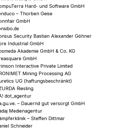
ompuTerra Hard- und Software GmbH
onduco – Thorben Geise
onnfair GmbH
onsibo.de
onsus Security Bastian Alexander Göhner
ore Industrial GmbH
osmeda Akademie GmbH & Co. KG
reasquare GmbH
imson Interactive Private Limited
RONIMET Mining Processing AG
uretics UG (haftungsbeschränkt)
ZURDA Riesling
A! dot_agentur
a.gu.ve. – Dauernd gut versorgt GmbH
adaj Medienagentur
mpferklinik – Steffen Dittmar
aniel Schneider