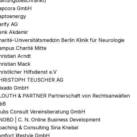
haftungsbeschränkt)
apcora GmbH
aptoenergy
arify AG
enk Akdemir
arité-Universitätsmedizin Berlin Klinik für Neurologie
ampus Charité Mitte
ristian Arndt
hristian Mack
ristlicher Hilfsdienst e.V
HRISTOPH TEUSCHER AG
lixado GmbH
LOUTH & PARTNER Partnerschaft von Rechtsanwälten
bB
lubs Consult Vereinsberatung GmbH
NOBD | C. N. Online Business Development
oaching & Consulting Sina Knebel
omfort lifestyle GmbH