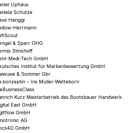
aniel Uphaus
aniela Schütze
ave Hänggi
edow-Herrmann
efiScout
engel & Sparr OHG
nnis Stinshoff
ent-Medi-Tech GmbH
eutsches Institut für Markenbewertung GmbH
iawusie & Sommer Gbr
e.konzeptin – Iris Müller-Wetteborn
ieBusinessClass
ietrich Kurz Meisterbetrieb des Bootsbauer Handwerk
igital East GmbH
igitflow GmbH
inotronic AG
ocs4D GmbH