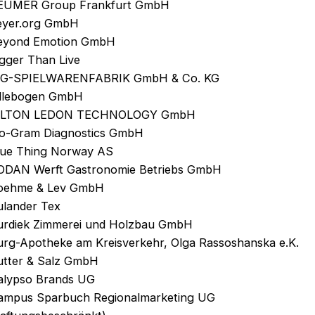
EUMER Group Frankfurt GmbH
eyer.org GmbH
eyond Emotion GmbH
igger Than Live
IG-SPIELWARENFABRIK GmbH & Co. KG
illebogen GmbH
ILTON LEDON TECHNOLOGY GmbH
io-Gram Diagnostics GmbH
lue Thing Norway AS
ODAN Werft Gastronomie Betriebs GmbH
oehme & Lev GmbH
ulander Tex
urdiek Zimmerei und Holzbau GmbH
urg-Apotheke am Kreisverkehr, Olga Rassoshanska e.K.
utter & Salz GmbH
alypso Brands UG
ampus Sparbuch Regionalmarketing UG