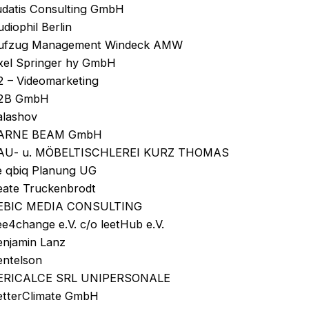
udatis Consulting GmbH
diophil Berlin
ufzug Management Windeck AMW
xel Springer hy GmbH
2 – Videomarketing
2B GmbH
alashov
ARNE BEAM GmbH
AU- u. MÖBELTISCHLEREI KURZ THOMAS
e qbiq Planung UG
eate Truckenbrodt
EBIC MEDIA CONSULTING
e4change e.V. c/o leetHub e.V.
enjamin Lanz
entelson
ERICALCE SRL UNIPERSONALE
etterClimate GmbH