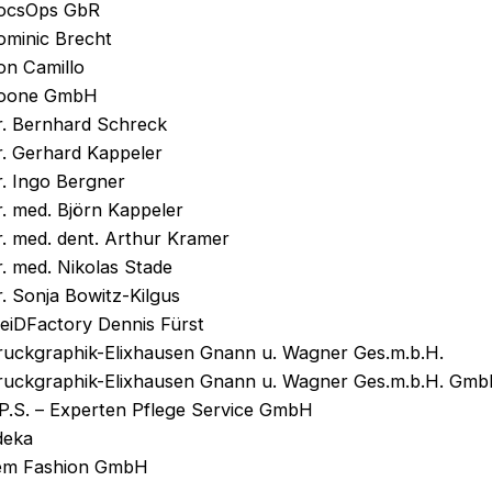
ocsOps GbR
ominic Brecht
on Camillo
oone GmbH
r. Bernhard Schreck
r. Gerhard Kappeler
r. Ingo Bergner
. med. Björn Kappeler
r. med. dent. Arthur Kramer
. med. Nikolas Stade
. Sonja Bowitz-Kilgus
reiDFactory Dennis Fürst
ruckgraphik-Elixhausen Gnann u. Wagner Ges.m.b.H.
ruckgraphik-Elixhausen Gnann u. Wagner Ges.m.b.H. Gm
.P.S. – Experten Pflege Service GmbH
deka
em Fashion GmbH