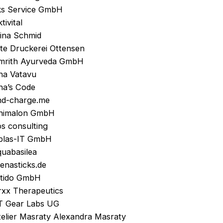
ks Service GmbH
tivital
lina Schmid
lte Druckerei Ottensen
mrith Ayurveda GmbH
na Vatavu
na’s Code
nd-charge.me
nimalon GmbH
s consulting
plas-IT GmbH
quabasilea
enasticks.de
rtido GmbH
rxx Therapeutics
T Gear Labs UG
telier Masraty Alexandra Masraty