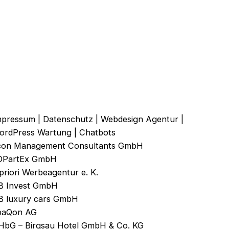
mpressum
|
Datenschutz
|
Webdesign Agentur
|
ordPress Wartung
|
Chatbots
con Management Consultants GmbH
DPartEx GmbH
priori Werbeagentur e. K.
B Invest GmbH
B luxury cars GmbH
baQon AG
HbG – Birgsau Hotel GmbH & Co. KG