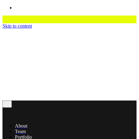
Skip to content
About
Team
Portfolio
Services
Contact
© 2016-2023
Colabrio
. All rights reserved |
Purchase
Security
|
Privacy & Cookie Policy
|
Terms of Service
About
Team
Portfolio