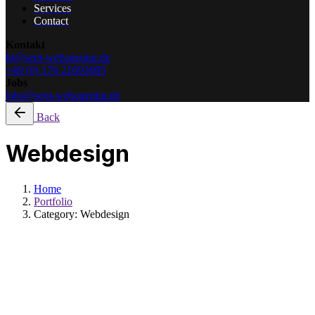
Services
Contact
Kontakt
hi@sem-webagentur.de
+49 (0) 176 21693095
Jobs
jobs@sem-webagentur.de
Back
Webdesign
Home
Portfolio
Category: Webdesign